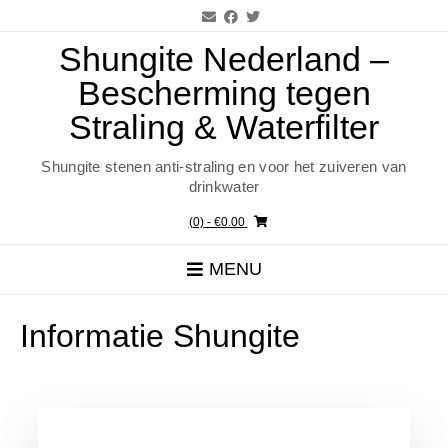
Ga
naar
de
Shungite Nederland –
inhoud
Bescherming tegen
Straling & Waterfilter
Shungite stenen anti-straling en voor het zuiveren van
drinkwater
(0)
- €0.00
MENU
Informatie Shungite