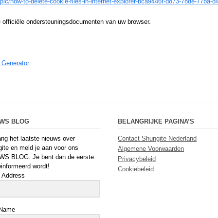
pic/how-to-delete-cookie-files-in-internet-explorer-bca9446f-d873-78de-77ba-
e officiële ondersteuningsdocumenten van uw browser.
 Generator
.
UWS BLOG
BELANGRIJKE PAGINA’S
ng het laatste nieuws over
Contact Shungite Nederland
ite en meld je aan voor ons
Algemene Voorwaarden
WS BLOG. Je bent dan de eerste
Privacybeleid
einformeerd wordt!
Cookiebeleid
 Address
 Name