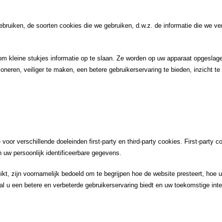
 gebruiken, de soorten cookies die we gebruiken, d.w.z. de informatie die we 
 om kleine stukjes informatie op te slaan. Ze worden op uw apparaat opgesla
neren, veiliger te maken, een betere gebruikerservaring te bieden, inzicht te 
voor verschillende doeleinden first-party en third-party cookies. First-party 
 uw persoonlijk identificeerbare gegevens.
ikt, zijn voornamelijk bedoeld om te begrijpen hoe de website presteert, hoe 
t al u een betere en verbeterde gebruikerservaring biedt en uw toekomstige int