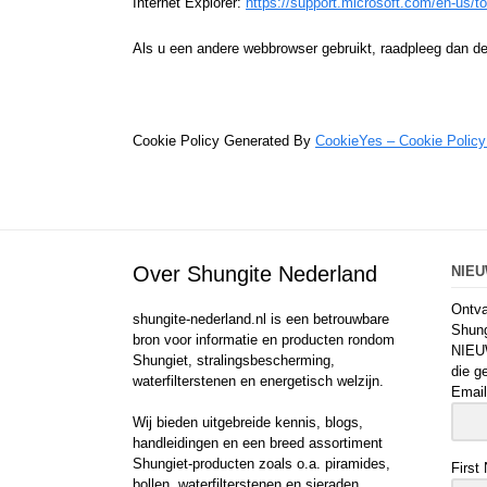
Internet Explorer:
https://support.microsoft.com/en-us/to
Als u een andere webbrowser gebruikt, raadpleeg dan d
Cookie Policy Generated By
CookieYes – Cookie Policy
Over Shungite Nederland
NIE
Ontva
shungite-nederland.nl is een betrouwbare
Shung
bron voor informatie en producten rondom
NIEU
Shungiet, stralingsbescherming,
die g
waterfilterstenen en energetisch welzijn.
Email
Wij bieden uitgebreide kennis, blogs,
handleidingen en een breed assortiment
Shungiet-producten zoals o.a. piramides,
First
bollen, waterfilterstenen en sieraden.