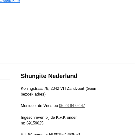
d42645fa52fc
Shungite Nederland
Koningstraat 79, 2042 VH Zandvoort (Geen
bezoek adres)
Monique de Vries op
06-23 94 02 47
.
Ingeschreven bij de K.v.K onder
nr: 69159025
B.T.W. nummer NL001964360B53