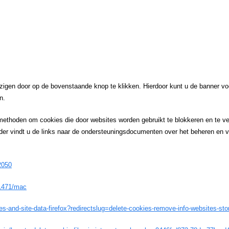
igen door op de bovenstaande knop te klikken. Hierdoor kunt u de banner v
n.
methoden om cookies die door websites worden gebruikt te blokkeren en te ver
der vindt u de links naar de ondersteuningsdocumenten over het beheren en ve
2050
11471/mac
ies-and-site-data-firefox?redirectslug=delete-cookies-remove-info-websites-st