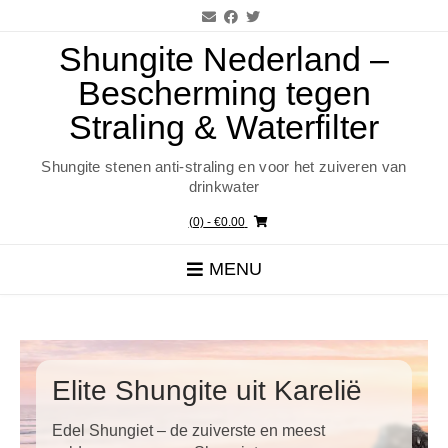
Ga
naar
de
Shungite Nederland –
inhoud
Bescherming tegen
Straling & Waterfilter
Shungite stenen anti-straling en voor het zuiveren van
drinkwater
(0)
- €0.00
MENU
Elite Shungite uit Karelië
Edel Shungiet – de zuiverste en meest