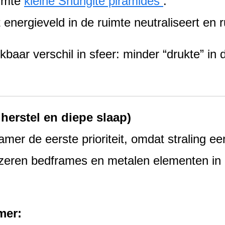
uimte
kleine Shungite piramides
.
 energieveld in de ruimte neutraliseert en 
baar verschil in sfeer: minder “drukte” in
 herstel en diepe slaap)
mer de eerste prioriteit, omdat straling e
jzeren bedframes en metalen elementen in
mer: