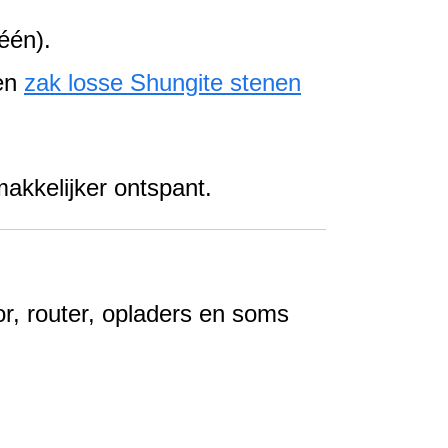
één).
en
zak losse Shungite stenen
makkelijker ontspant.
r, router, opladers en soms