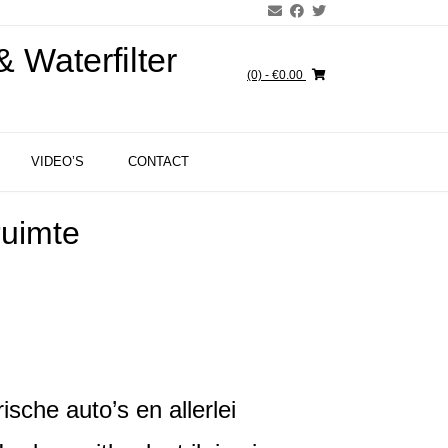
 Waterfilter
(0)
- €0.00
VIDEO’S
CONTACT
ruimte
ische auto’s en allerlei