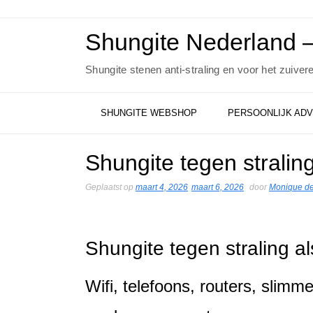
Ga
naar
de
Shungite Nederland –
inhoud
Shungite stenen anti-straling en voor het zuiver
SHUNGITE WEBSHOP
PERSOONLIJK ADV
Shungite tegen straling
Geplaatst op
maart 4, 2026
maart 6, 2026
door
Monique de
Shungite tegen straling a
Wifi, telefoons, routers, slimme