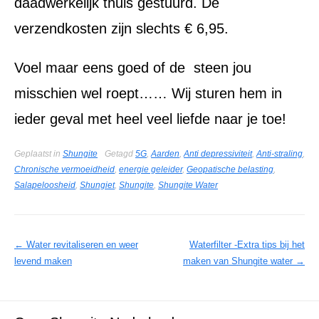
daadwerkelijk thuis gestuurd. De
verzendkosten zijn slechts € 6,95.
Voel maar eens goed of de steen jou
misschien wel roept…… Wij sturen hem in
ieder geval met heel veel liefde naar je toe!
Geplaatst in
Shungite
Getagd
5G
,
Aarden
,
Anti depressiviteit
,
Anti-straling
,
Chronische vermoeidheid
,
energie geleider
,
Geopatische belasting
,
Salapeloosheid
,
Shungiet
,
Shungite
,
Shungite Water
Berichtnavigatie
←
Water revitaliseren en weer
Waterfilter -Extra tips bij het
levend maken
maken van Shungite water
→