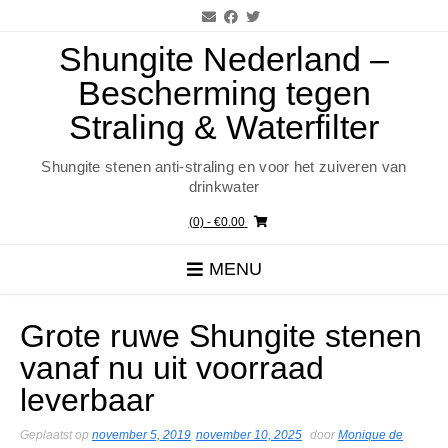
Ga
naar
de
Shungite Nederland –
inhoud
Bescherming tegen
Straling & Waterfilter
Shungite stenen anti-straling en voor het zuiveren van
drinkwater
(0)
- €0.00
MENU
Grote ruwe Shungite stenen
vanaf nu uit voorraad
leverbaar
Geplaatst op
november 5, 2019
november 10, 2025
door
Monique de