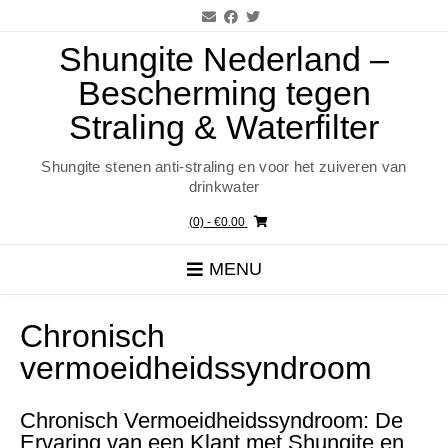
Ga
naar
de
Shungite Nederland –
inhoud
Bescherming tegen
Straling & Waterfilter
Shungite stenen anti-straling en voor het zuiveren van
drinkwater
(0)
- €0.00
MENU
Chronisch
vermoeidheidssyndroom
Chronisch Vermoeidheidssyndroom: De
Ervaring van een Klant met Shungite en