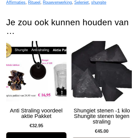
Affirmaties
,
Ritueel
,
Rouwverwerking
,
Seleniet
,
shungite
Je zou ook kunnen houden van
…
Anti Straling voordeel
Shungiet stenen -1 kilo
aktie Pakket
Shungite stenen tegen
straling
€
32.95
€
45.00