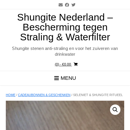
Ga
naar
de
Shungite Nederland –
inhoud
Bescherming tegen
Straling & Waterfilter
Shungite stenen anti-straling en voor het zuiveren van
drinkwater
(0)
- €0.00
MENU
HOME
/
CADEAUBONNEN & GESCHENKEN
/ SELENIET & SHUNGITE RITUEEL