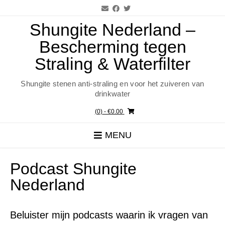
Ga
naar
de
Shungite Nederland –
inhoud
Bescherming tegen
Straling & Waterfilter
Shungite stenen anti-straling en voor het zuiveren van
drinkwater
(0)
- €0.00
MENU
Podcast Shungite
Nederland
Beluister mijn podcasts waarin ik vragen van