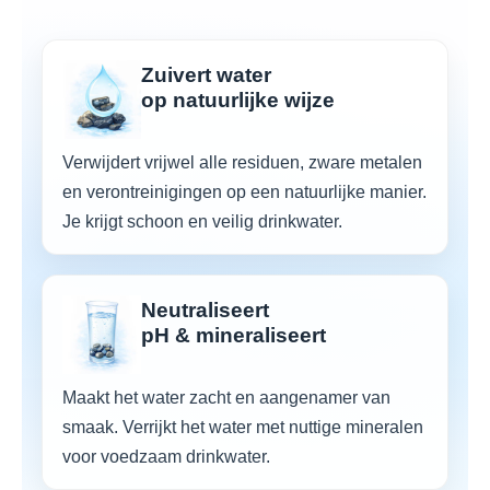
Kies voor
Shungite
Het is de beste keuze voor een natuurlijke
Zuivert water
waterfilter die water zuivert, pH-waarde
op natuurlijke wijze
neutraliseert en verrijkt met belangrijke
mineralen.
Verwijdert vrijwel alle residuen, zware metalen
en verontreinigingen op een natuurlijke manier.
Je krijgt schoon en veilig drinkwater.
Neutraliseert
pH & mineraliseert
Maakt het water zacht en aangenamer van
smaak. Verrijkt het water met nuttige mineralen
voor voedzaam drinkwater.