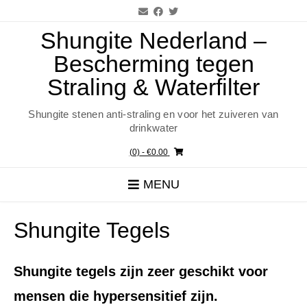
Ga
naar
de
Shungite Nederland –
inhoud
Bescherming tegen
Straling & Waterfilter
Shungite stenen anti-straling en voor het zuiveren van
drinkwater
(0)
- €0.00
MENU
Shungite Tegels
Shungite tegels zijn zeer geschikt voor
mensen die hypersensitief zijn.