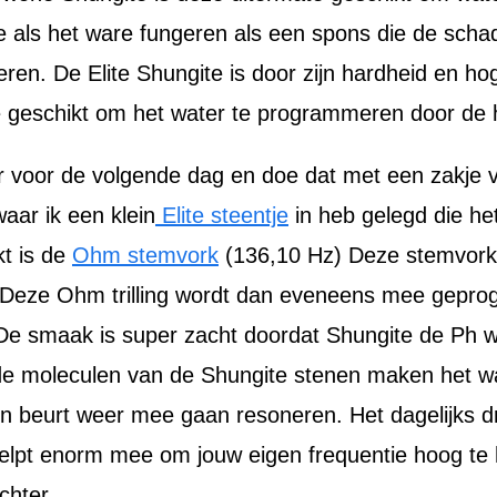
e als het ware fungeren als een spons die de schade
teren. De Elite Shungite is door zijn hardheid en h
 geschikt om het water te programmeren door de h
water voor de volgende dag en doe dat met een zakje
waar ik een klein
Elite steentje
in heb gelegd die he
t is de
Ohm stemvork
(136,10 Hz) Deze stemvork 
. Deze Ohm trilling wordt dan eveneens mee geprog
! De smaak is super zacht doordat Shungite de Ph 
 moleculen van de Shungite stenen maken het wate
un beurt weer mee gaan resoneren. Het dagelijks dr
elpt enorm mee om jouw eigen frequentie hoog te h
ichter.