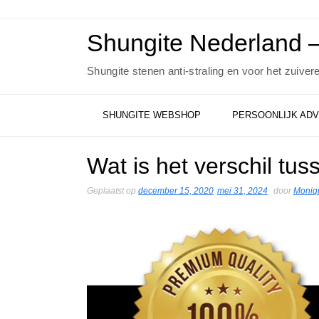
Ga
naar
de
Shungite Nederland –
inhoud
Shungite stenen anti-straling en voor het zuiver
SHUNGITE WEBSHOP
PERSOONLIJK ADV
Wat is het verschil tu
Geplaatst op
december 15, 2020
mei 31, 2024
door
Moniqu