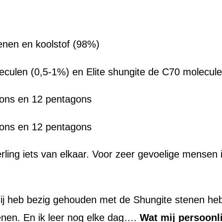
renen en koolstof (98%)
culen (0,5-1%) en Elite shungite de C70 molecul
gons en 12 pentagons
gons en 12 pentagons
ling iets van elkaar. Voor zeer gevoelige mensen i
mij heb bezig gehouden met de Shungite stenen heb i
tenen. En ik leer nog elke dag….
Wat mij persoonl