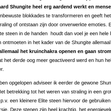
ard Shungite heel erg aardend werkt en mensen 
bewuste blokkades te transformeren en geeft het 
aling of ontstaan zijn door onverwerkte emoties. 
ite steen in de handen houdt dan voel je een hele l
n ontmoeten in het kader van de Shungite allemaal
 allemaal het kruinchakra openen en gaan stro
 dat het derde oog meer geactiveerd werd en hun 
r.
ben opgelopen adviseer ik eerder de gewone Shungit
et betrekking tot het weren van straling in een gr
.p.v. een kleinere Elite steen hiervoor de gebruiken
e. Deze stenen zijn heel krachtig, het energieveld 