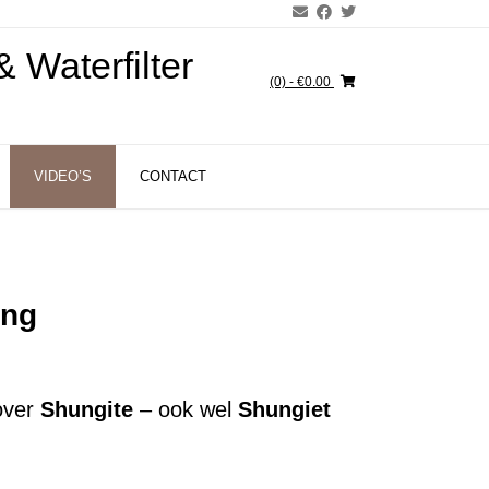
 Waterfilter
(0)
- €0.00
VIDEO’S
CONTACT
ing
 over
Shungite
– ook wel
Shungiet