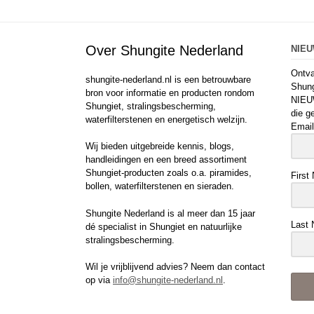
Over Shungite Nederland
NIE
Ontva
shungite-nederland.nl is een betrouwbare
Shung
bron voor informatie en producten rondom
NIEU
Shungiet, stralingsbescherming,
die g
waterfilterstenen en energetisch welzijn.
Email
Wij bieden uitgebreide kennis, blogs,
handleidingen en een breed assortiment
Shungiet-producten zoals o.a. piramides,
First
bollen, waterfilterstenen en sieraden.
Shungite Nederland is al meer dan 15 jaar
Last
dé specialist in Shungiet en natuurlijke
stralingsbescherming.
Wil je vrijblijvend advies? Neem dan contact
op via
info@shungite-nederland.nl
.