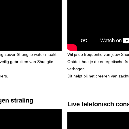
udig zuiver Shungite water maakt.
Wil je de frequentie van jouw Shu
n veilig gebruiken van Shungite
Ontdek hoe je de energetische fr
verhogen.
kers.
Dit helpt bij het creëren van zacht
en straling
Live telefonisch cons