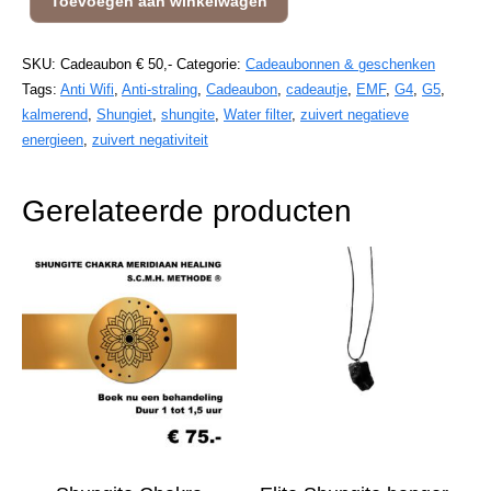
Toevoegen aan winkelwagen
t.w.v.
€
50,-
SKU:
Cadeaubon € 50,-
Categorie:
Cadeaubonnen & geschenken
aantal
Tags:
Anti Wifi
,
Anti-straling
,
Cadeaubon
,
cadeautje
,
EMF
,
G4
,
G5
,
kalmerend
,
Shungiet
,
shungite
,
Water filter
,
zuivert negatieve
energieen
,
zuivert negativiteit
Gerelateerde producten