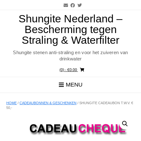
Ga
naar
de
Shungite Nederland –
inhoud
Bescherming tegen
Straling & Waterfilter
Shungite stenen anti-straling en voor het zuiveren van
drinkwater
(0)
- €0.00
MENU
HOME
/
CADEAUBONNEN & GESCHENKEN
/ SHUNGITE CADEAUBON T.W.V. €
50,-