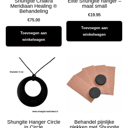
Shungite Chakra
Elite Shungite hanger –
Meridiaan Healing ®
maat small
Behandeling
€
19.95
€
75.00
Toevoegen aan
Toevoegen aan
winkelwagen
winkelwagen
Shungite Hanger Circle
Behandel pijnlijke
in Circle
plekken met Shungite