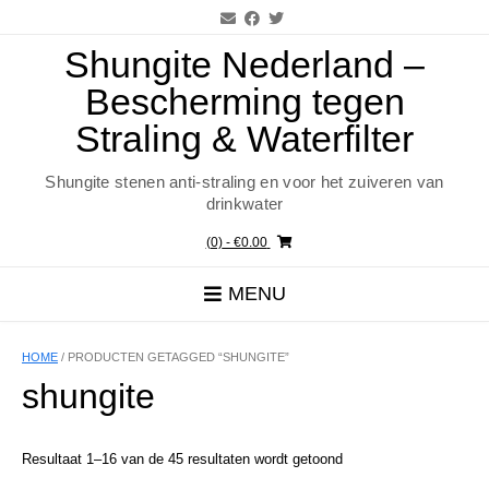
Ga
naar
de
Shungite Nederland –
inhoud
Bescherming tegen
Straling & Waterfilter
Shungite stenen anti-straling en voor het zuiveren van
drinkwater
(0)
- €0.00
MENU
HOME
/ PRODUCTEN GETAGGED “SHUNGITE”
shungite
Resultaat 1–16 van de 45 resultaten wordt getoond