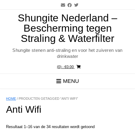
Ga
naar
de
Shungite Nederland –
inhoud
Bescherming tegen
Straling & Waterfilter
Shungite stenen anti-straling en voor het zuiveren van
drinkwater
(0)
- €0.00
MENU
HOME
/ PRODUCTEN GETAGGED “ANTI WIFI”
Anti Wifi
Resultaat 1–16 van de 34 resultaten wordt getoond