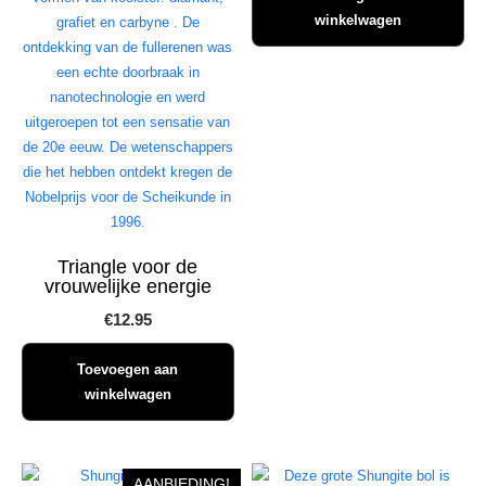
was:
is:
winkelwagen
€16.95.
€12.95.
Triangle voor de
vrouwelijke energie
€
12.95
Toevoegen aan
winkelwagen
AANBIEDING!