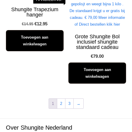
Shungite Trapezium
hanger
Oorspronkelijke
Huidige
€
12.95
€
14.95
prijs
prijs
Grote Shungite Bol
Toevoegen aan
was:
is:
inclusief shungite
winkelwagen
standaard cadeau
€14.95.
€12.95.
€
79.00
Toevoegen aan
winkelwagen
1
2
3
→
Over Shungite Nederland