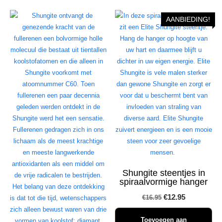
AANBIEDING!
Shungite steentjes in
spiraalvormige hanger
Oorspronkelijke
Huidige
€
12.95
€
16.95
prijs
prijs
Toevoegen aan