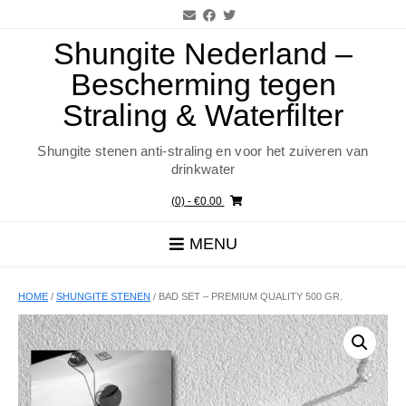
Ga
naar
de
Shungite Nederland –
inhoud
Bescherming tegen
Straling & Waterfilter
Shungite stenen anti-straling en voor het zuiveren van
drinkwater
(0)
- €0.00
MENU
HOME
/
SHUNGITE STENEN
/ BAD SET – PREMIUM QUALITY 500 GR.