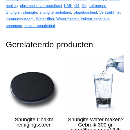
gr.
healing
,
chronische vermoeidheid
,
EMF
,
G4
,
G5
,
kalmerend
,
aantal
Shungiet
,
shungite
,
shungite nederland
,
Slapeloosheid
,
Versterkt het
immuunsysteem
,
Water filter
,
Water filteren
,
zuivert negatieve
energieen
,
zuivert negativiteit
Gerelateerde producten
Shungite Chakra
Shungite Water maken?
reinigingssteen
Gebruik 300 gr.
waterfilter stenen/ 3 ltr.