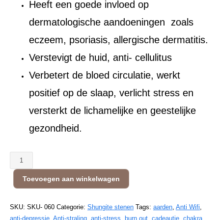
Heeft een goede invloed op
dermatologische aandoeningen zoals
eczeem, psoriasis, allergische dermatitis.
Verstevigt de huid, anti- cellulitus
Verbetert de bloed circulatie, werkt
positief op de slaap, verlicht stress en
versterkt de lichamelijke en geestelijke
gezondheid.
Bad
set
Toevoegen aan winkelwagen
-
Premium
Quality
SKU:
SKU- 060
Categorie:
Shungite stenen
Tags:
aarden
,
Anti Wifi
,
500
anti-depressie
,
Anti-straling
,
anti-stress
,
burn out
,
cadeautje
,
chakra