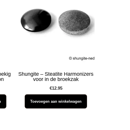
oekig
Shungite – Steatite Harmonizers
on
voor in de broekzak
€
12.95
n
Toevoegen aan winkelwagen