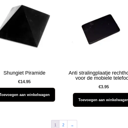
Shungiet Piramide
Anti stralingplaatje rechth
voor de mobiele telefo
€
14.95
€
3.95
Toevoegen aan winkelwagen
Toevoegen aan winkelwage
1
2
→