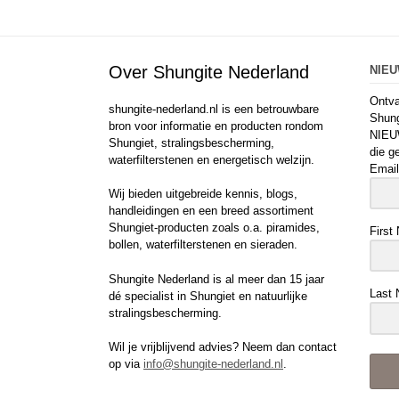
Over Shungite Nederland
NIE
Ontva
shungite-nederland.nl is een betrouwbare
Shung
bron voor informatie en producten rondom
NIEU
Shungiet, stralingsbescherming,
die g
waterfilterstenen en energetisch welzijn.
Email
Wij bieden uitgebreide kennis, blogs,
handleidingen en een breed assortiment
Shungiet-producten zoals o.a. piramides,
First
bollen, waterfilterstenen en sieraden.
Shungite Nederland is al meer dan 15 jaar
Last
dé specialist in Shungiet en natuurlijke
stralingsbescherming.
Wil je vrijblijvend advies? Neem dan contact
op via
info@shungite-nederland.nl
.