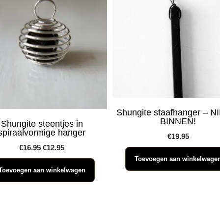
Shungite staafhanger – 
BINNEN!
Shungite steentjes in
spiraalvormige hanger
€
19.95
Oorspronkelijke
Huidige
€
16.95
€
12.95
Toevoegen aan winkelwage
prijs
prijs
Toevoegen aan winkelwagen
was:
is:
€16.95.
€12.95.