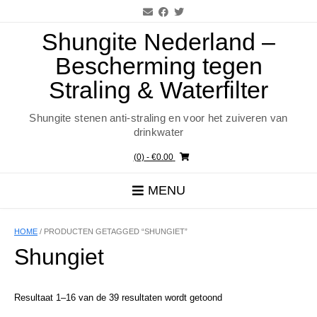
Ga
naar
de
Shungite Nederland –
inhoud
Bescherming tegen
Straling & Waterfilter
Shungite stenen anti-straling en voor het zuiveren van
drinkwater
(0)
- €0.00
MENU
HOME
/ PRODUCTEN GETAGGED “SHUNGIET”
Shungiet
Resultaat 1–16 van de 39 resultaten wordt getoond