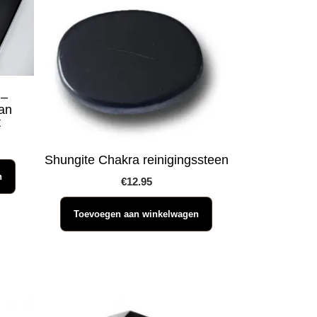
 –
an
t
Shungite Chakra reinigingssteen
n
€
12.95
Toevoegen aan winkelwagen