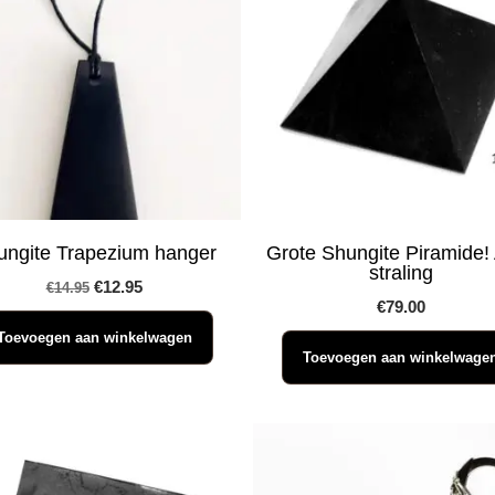
ungite Trapezium hanger
Grote Shungite Piramide! 
straling
Oorspronkelijke
Huidige
€
12.95
€
14.95
€
79.00
prijs
prijs
Toevoegen aan winkelwagen
was:
is:
Toevoegen aan winkelwage
€14.95.
€12.95.