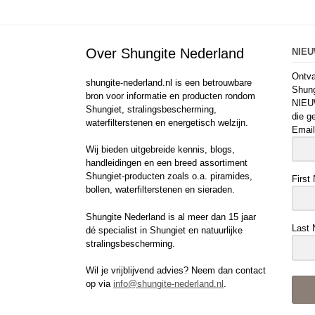
Over Shungite Nederland
NIE
Ontva
shungite-nederland.nl is een betrouwbare
Shung
bron voor informatie en producten rondom
NIEU
Shungiet, stralingsbescherming,
die g
waterfilterstenen en energetisch welzijn.
Email
Wij bieden uitgebreide kennis, blogs,
handleidingen en een breed assortiment
Shungiet-producten zoals o.a. piramides,
First
bollen, waterfilterstenen en sieraden.
Shungite Nederland is al meer dan 15 jaar
Last
dé specialist in Shungiet en natuurlijke
stralingsbescherming.
Wil je vrijblijvend advies? Neem dan contact
op via
info@shungite-nederland.nl
.