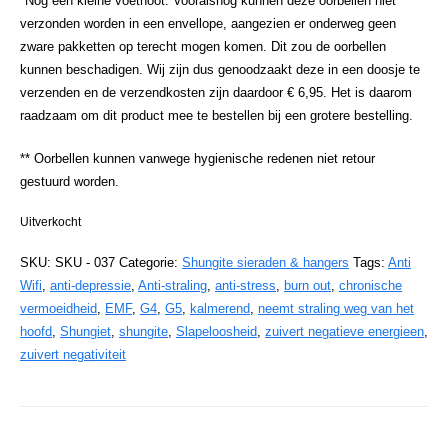
*Nog een kleine voetnoot: Vooralsnog kunnen deze oorbellen niet
verzonden worden in een envellope, aangezien er onderweg geen
zware pakketten op terecht mogen komen. Dit zou de oorbellen
kunnen beschadigen. Wij zijn dus genoodzaakt deze in een doosje te
verzenden en de verzendkosten zijn daardoor € 6,95. Het is daarom
raadzaam om dit product mee te bestellen bij een grotere bestelling.
** Oorbellen kunnen vanwege hygienische redenen niet retour
gestuurd worden.
Uitverkocht
SKU:
SKU - 037
Categorie:
Shungite sieraden & hangers
Tags:
Anti
Wifi
,
anti-depressie
,
Anti-straling
,
anti-stress
,
burn out
,
chronische
vermoeidheid
,
EMF
,
G4
,
G5
,
kalmerend
,
neemt straling weg van het
hoofd
,
Shungiet
,
shungite
,
Slapeloosheid
,
zuivert negatieve energieen
,
zuivert negativiteit