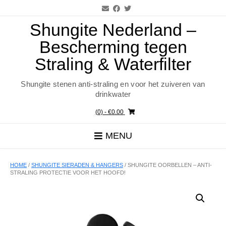
Ga
naar
de
Shungite Nederland –
inhoud
Bescherming tegen
Straling & Waterfilter
Shungite stenen anti-straling en voor het zuiveren van
drinkwater
(0)
- €0.00
MENU
HOME
/
SHUNGITE SIERADEN & HANGERS
/ SHUNGITE OORBELLEN – ANTI-
STRALING PROTECTIE VOOR HET HOOFD!