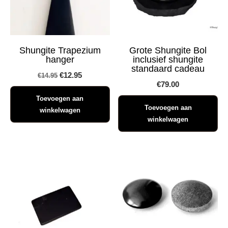
Shungite Trapezium
Grote Shungite Bol
hanger
inclusief shungite
standaard cadeau
Oorspronkelijke
Huidige
€
12.95
€
14.95
€
79.00
prijs
prijs
Toevoegen aan
was:
is:
Toevoegen aan
winkelwagen
€14.95.
€12.95.
winkelwagen