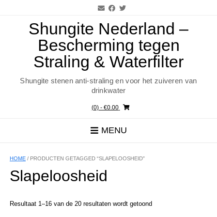
Ga
naar
de
Shungite Nederland –
inhoud
Bescherming tegen
Straling & Waterfilter
Shungite stenen anti-straling en voor het zuiveren van
drinkwater
(0)
- €0.00
MENU
HOME
/ PRODUCTEN GETAGGED “SLAPELOOSHEID”
Slapeloosheid
Resultaat 1–16 van de 20 resultaten wordt getoond