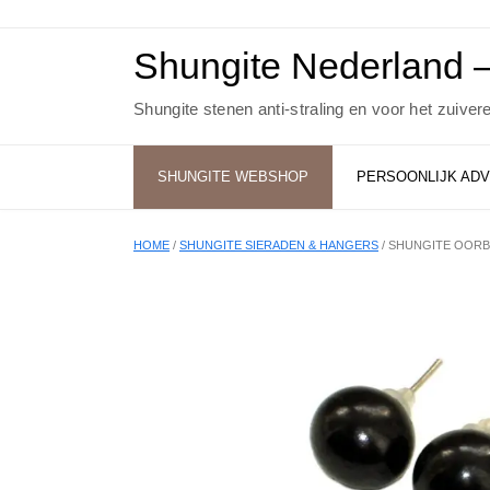
Ga
naar
de
Shungite Nederland –
inhoud
Shungite stenen anti-straling en voor het zuiver
SHUNGITE WEBSHOP
PERSOONLIJK ADV
HOME
/
SHUNGITE SIERADEN & HANGERS
/ SHUNGITE OORB