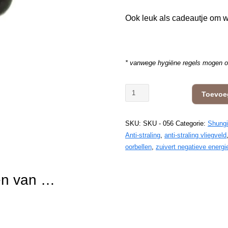
Ook leuk als cadeautje om we
* vanwege hygiëne regels mogen oo
Shungite
Toevoe
oorbellen
aantal
SKU:
SKU - 056
Categorie:
Shungi
Anti-straling
,
anti-straling vliegveld
oorbellen
,
zuivert negatieve energi
en van …