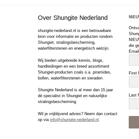
Over Shungite Nederland
NIE
Ontva
shungite-nederland.nl is een betrouwbare
Shung
bron voor informatie en producten rondom
NIEU
Shungiet, stralingsbescherming,
die g
waterfilterstenen en energetisch welzijn.
Email
Wij bieden uitgebreide kennis, blogs,
handleidingen en een breed assortiment
Shungiet-producten zoals o.a. piramides,
First
bollen, waterfilterstenen en sieraden.
Shungite Nederland is al meer dan 15 jaar
Last
dé specialist in Shungiet en natuurlijke
stralingsbescherming.
Wil je vrijblijvend advies? Neem dan contact
op via
info@shungite-nederland.nl
.