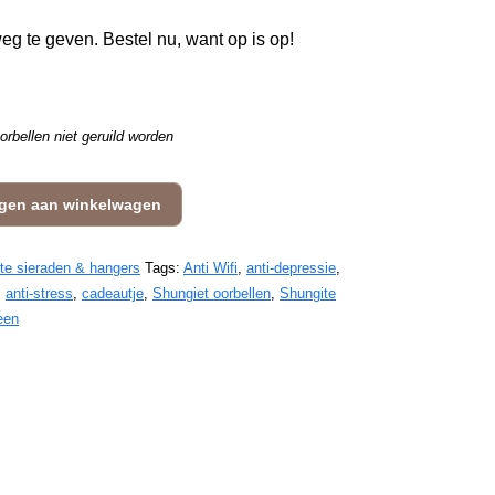
g te geven. Bestel nu, want op is op!
rbellen niet geruild worden
gen aan winkelwagen
te sieraden & hangers
Tags:
Anti Wifi
,
anti-depressie
,
,
anti-stress
,
cadeautje
,
Shungiet oorbellen
,
Shungite
een