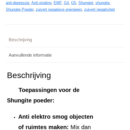
anti-depressie
,
Anti-straling
,
EMF
,
G4
,
G5
,
Shungiet
,
shungite
,
100
Shungite Poeder
,
zuivert negatieve energieen
,
zuivert negativiteit
gram
aantal
Beschrijving
Aanvullende informatie
Beschrijving
Toepassingen voor de
Shungite poeder:
Anti elektro smog objecten
of ruimtes maken:
Mix dan