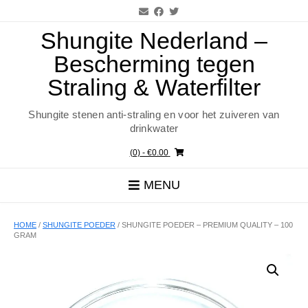
Ga
naar
de
Shungite Nederland –
inhoud
Bescherming tegen
Straling & Waterfilter
Shungite stenen anti-straling en voor het zuiveren van
drinkwater
(0)
- €0.00
MENU
HOME
/
SHUNGITE POEDER
/ SHUNGITE POEDER – PREMIUM QUALITY – 100
GRAM