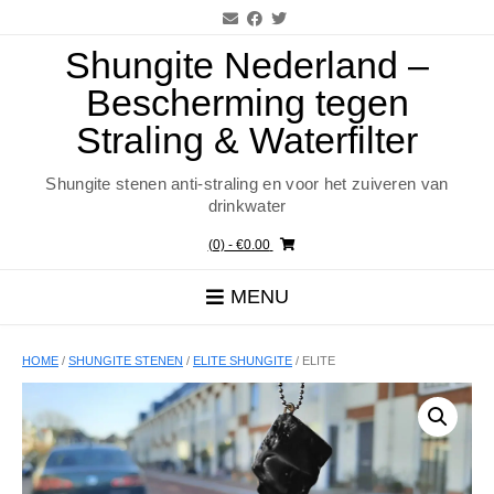
Ga
naar
de
Shungite Nederland –
inhoud
Bescherming tegen
Straling & Waterfilter
Shungite stenen anti-straling en voor het zuiveren van
drinkwater
(0)
- €0.00
MENU
HOME
/
SHUNGITE STENEN
/
ELITE SHUNGITE
/ ELITE