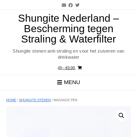
Ga
naar
de
Shungite Nederland –
inhoud
Bescherming tegen
Straling & Waterfilter
Shungite stenen anti-straling en voor het zuiveren van
drinkwater
(0)
- €0.00
MENU
HOME
/
SHUNGITE STENEN
/ MASSAGE PEN