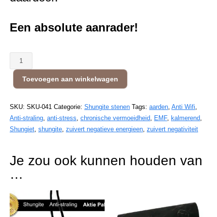
Een absolute aanrader!
Massage
pen
Toevoegen aan winkelwagen
aantal
SKU:
SKU-041
Categorie:
Shungite stenen
Tags:
aarden
,
Anti Wifi
,
Anti-straling
,
anti-stress
,
chronische vermoeidheid
,
EMF
,
kalmerend
,
Shungiet
,
shungite
,
zuivert negatieve energieen
,
zuivert negativiteit
Je zou ook kunnen houden van
…