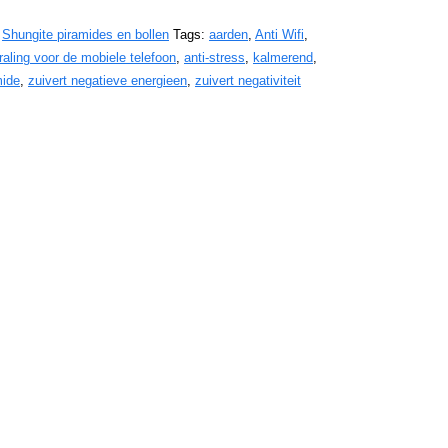
:
Shungite piramides en bollen
Tags:
aarden
,
Anti Wifi
,
traling voor de mobiele telefoon
,
anti-stress
,
kalmerend
,
mide
,
zuivert negatieve energieen
,
zuivert negativiteit