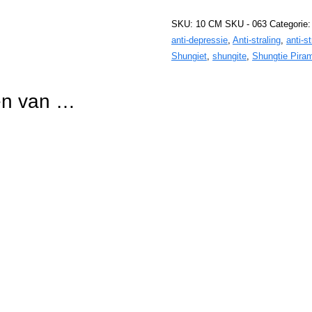
Piramide!
SKU:
10 CM SKU - 063
Categorie
Anti-
anti-depressie
,
Anti-straling
,
anti-s
straling
Shungiet
,
shungite
,
Shungtie Pira
aantal
en van …