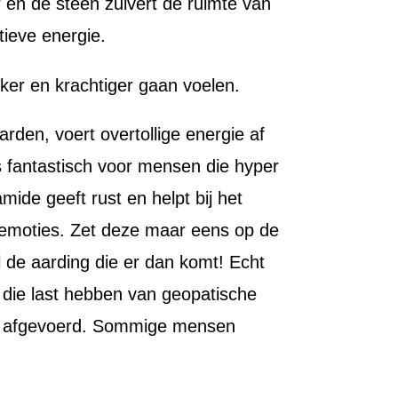
 en de steen zuivert de ruimte van
tieve energie.
erker en krachtiger gaan voelen.
rden, voert overtollige energie af
 is fantastisch voor mensen die hyper
amide geeft rust en helpt bij het
 emoties. Zet deze maar eens op de
 de aarding die er dan komt! Echt
die last hebben van geopatische
1x afgevoerd. Sommige mensen