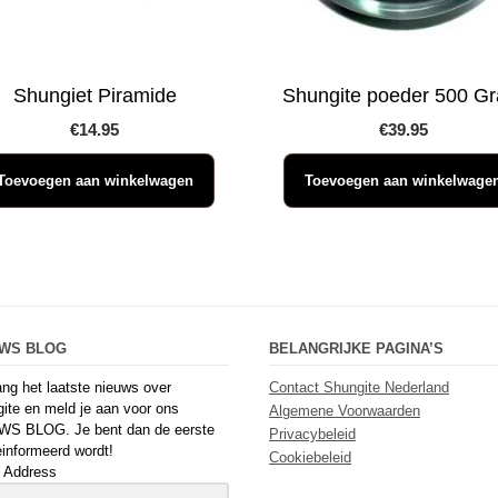
Shungiet Piramide
Shungite poeder 500 G
€
14.95
€
39.95
Toevoegen aan winkelwagen
Toevoegen aan winkelwage
UWS BLOG
BELANGRIJKE PAGINA’S
ng het laatste nieuws over
Contact Shungite Nederland
ite en meld je aan voor ons
Algemene Voorwaarden
WS BLOG. Je bent dan de eerste
Privacybeleid
einformeerd wordt!
Cookiebeleid
 Address