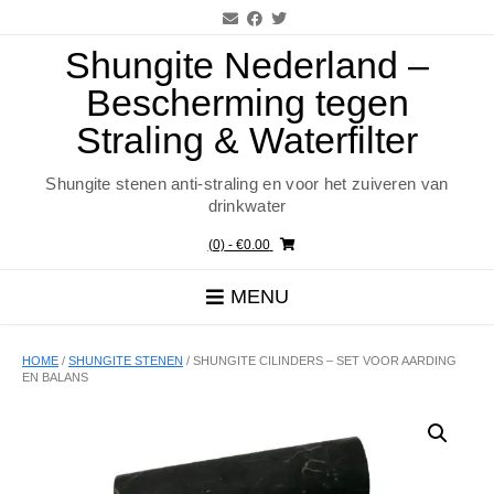
Ga
naar
de
Shungite Nederland –
inhoud
Bescherming tegen
Straling & Waterfilter
Shungite stenen anti-straling en voor het zuiveren van
drinkwater
(0)
- €0.00
MENU
HOME
/
SHUNGITE STENEN
/ SHUNGITE CILINDERS – SET VOOR AARDING
EN BALANS