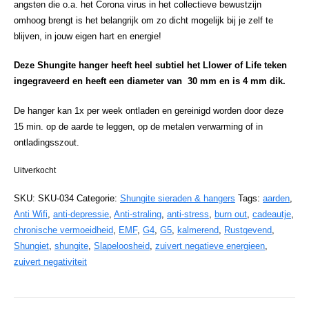
angsten die o.a. het Corona virus in het collectieve bewustzijn
omhoog brengt is het belangrijk om zo dicht mogelijk bij je zelf te
blijven, in jouw eigen hart en energie!
Deze Shungite hanger heeft heel subtiel het Llower of Life teken
ingegraveerd en heeft een diameter van 30 mm en is 4 mm dik.
De hanger kan 1x per week ontladen en gereinigd worden door deze
15 min. op de aarde te leggen, op de metalen verwarming of in
ontladingsszout.
Uitverkocht
SKU:
SKU-034
Categorie:
Shungite sieraden & hangers
Tags:
aarden
,
Anti Wifi
,
anti-depressie
,
Anti-straling
,
anti-stress
,
burn out
,
cadeautje
,
chronische vermoeidheid
,
EMF
,
G4
,
G5
,
kalmerend
,
Rustgevend
,
Shungiet
,
shungite
,
Slapeloosheid
,
zuivert negatieve energieen
,
zuivert negativiteit