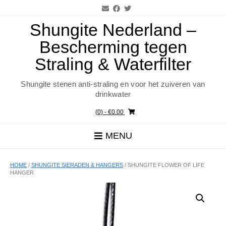
Ga
naar
de
Shungite Nederland –
inhoud
Bescherming tegen
Straling & Waterfilter
Shungite stenen anti-straling en voor het zuiveren van
drinkwater
(0)
- €0.00
MENU
HOME
/
SHUNGITE SIERADEN & HANGERS
/ SHUNGITE FLOWER OF LIFE
HANGER