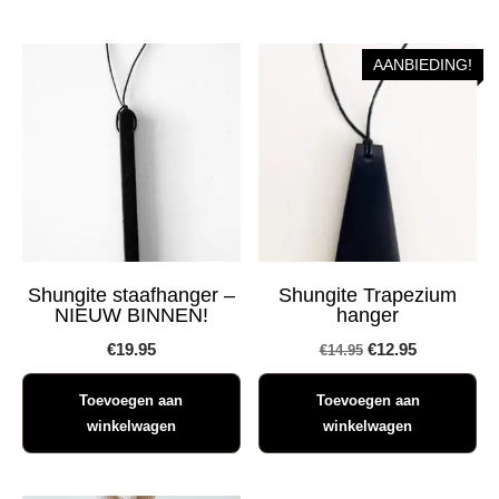
AANBIEDING!
Shungite staafhanger –
Shungite Trapezium
NIEUW BINNEN!
hanger
Oorspronkelijke
Huidige
€
19.95
€
12.95
€
14.95
prijs
prijs
Toevoegen aan
Toevoegen aan
was:
is:
winkelwagen
winkelwagen
€14.95.
€12.95.