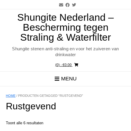
Ga
naar
de
Shungite Nederland –
inhoud
Bescherming tegen
Straling & Waterfilter
Shungite stenen anti-straling en voor het zuiveren van
drinkwater
(0)
- €0.00
MENU
HOME
/ PRODUCTEN GETAGGED “RUSTGEVEND”
Rustgevend
Toont alle 6 resultaten