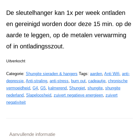
De sleutelhanger kan 1x per week ontladen
en gereinigd worden door deze 15 min. op de
aarde te leggen, op de metalen verwarming
of in ontladingsszout.
Uitverkocht
Categorie:
Shungite sieraden & hangers
Tags:
aarden
,
Anti Wifi
,
anti-
depressie
,
Anti-straling
,
anti-stress
,
burn out
,
cadeautje
,
chronische
vermoeidheid
,
G4
,
G5
,
kalmerend
,
Shungiet
,
shungite
,
shungite
nederland
,
Slapeloosheid
,
zuivert negatieve energieen
,
zuivert
negativiteit
Aanvullende informatie