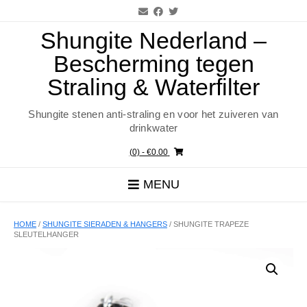
Ga
naar
de
Shungite Nederland –
inhoud
Bescherming tegen
Straling & Waterfilter
Shungite stenen anti-straling en voor het zuiveren van
drinkwater
(0)
- €0.00
MENU
HOME
/
SHUNGITE SIERADEN & HANGERS
/ SHUNGITE TRAPEZE
SLEUTELHANGER