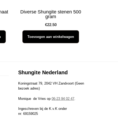
maat
Diverse Shungite stenen 500
gram
€
22.50
n
Toevoegen aan winkelwagen
Shungite Nederland
Koningstraat 79, 2042 VH Zandvoort (Geen
bezoek adres)
Monique de Vries op
06-23 94 02 47
.
Ingeschreven bij de K.v.K onder
nr: 69159025