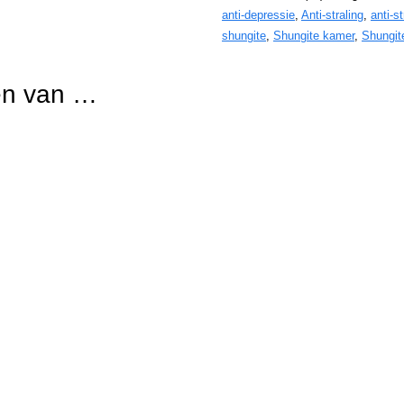
anti-depressie
,
Anti-straling
,
anti-s
shungite
,
Shungite kamer
,
Shungit
en van …