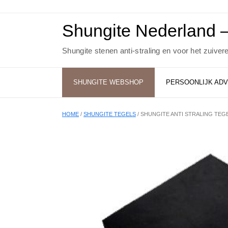
Ga
naar
de
Shungite Nederland –
inhoud
Shungite stenen anti-straling en voor het zuiver
SHUNGITE WEBSHOP
PERSOONLIJK ADV
HOME
/
SHUNGITE TEGELS
/ SHUNGITE ANTI STRALING TEG