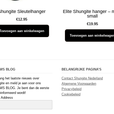
Shungite Sleutelhanger
Elite Shungite hanger – 
small
€
12.95
€
19.95
Toevoegen aan winkelwagen
Toevoegen aan winkelwage
UWS BLOG
BELANGRIJKE PAGINA’S
ng het laatste nieuws over
Contact Shungite Nederland
ite en meld je aan voor ons
Algemene Voorwaarden
WS BLOG. Je bent dan de eerste
Privacybeleid
einformeerd wordt!
Cookiebeleid
 Address