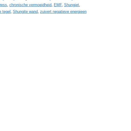
tress
,
chronische vermoeidheid
,
EMF
,
Shungiet
,
e tegel
,
Shungite wand
,
zuivert negatieve energieen