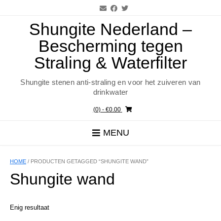
Ga
naar
de
Shungite Nederland –
inhoud
Bescherming tegen
Straling & Waterfilter
Shungite stenen anti-straling en voor het zuiveren van
drinkwater
(0)
- €0.00
MENU
HOME
/ PRODUCTEN GETAGGED “SHUNGITE WAND”
Shungite wand
Enig resultaat