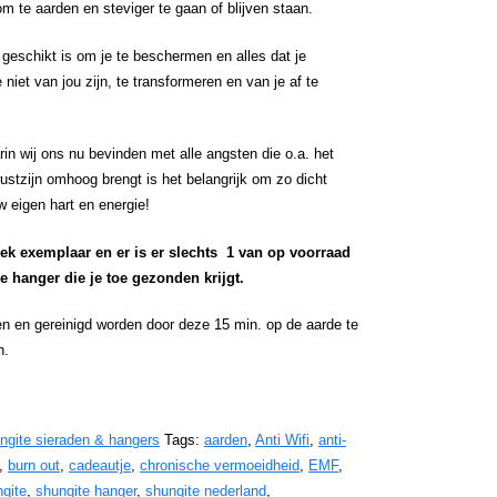
m te aarden en steviger te gaan of blijven staan.
k geschikt is om je te beschermen en alles dat je
iet van jou zijn, te transformeren en van je af te
in wij ons nu bevinden met alle angsten die o.a. het
wustzijn omhoog brengt is het belangrijk om zo dicht
ouw eigen hart en energie!
ek exemplaar en er is er slechts 1 van op voorraad
e hanger die je toe gezonden krijgt.
n en gereinigd worden door deze 15 min. op de aarde te
n.
ngite sieraden & hangers
Tags:
aarden
,
Anti Wifi
,
anti-
,
burn out
,
cadeautje
,
chronische vermoeidheid
,
EMF
,
gite
,
shungite hanger
,
shungite nederland
,