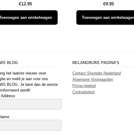
€
12.95
€
9.95
Toevoegen aan winkelwagen
Toevoegen aan winkelwage
UWS BLOG
BELANGRIJKE PAGINA’S
ng het laatste nieuws over
Contact Shungite Nederland
ite en meld je aan voor ons
Algemene Voorwaarden
WS BLOG. Je bent dan de eerste
Privacybeleid
einformeerd wordt!
Cookiebeleid
 Address
 Name