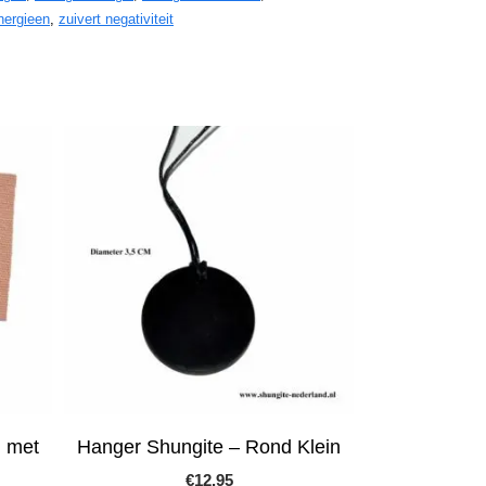
nergieen
,
zuivert negativiteit
n met
Hanger Shungite – Rond Klein
€
12.95