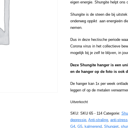
eigen energie. Shungite helpt ons o
Shungite is de steen die bij uitste
onderweg oppikt aan energieën die n
nemen.
Dus in deze hectische periode waar
Corona virus in het collectieve be
mogelijk bij je zelf te blijven, in j
Deze Shungite hanger is een uni
en de hanger op de foto is ook d
De hanger kan 1x per week ontlade
leggen of op de metalen verwarme
Uitverkocht
SKU:
SKU 65 - 114
Categorie:
Shu
depressie
,
Anti-straling
,
anti-stress
G4
,
G5
,
kalmerend
,
Shungiet
,
shun