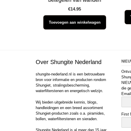
betegelen van wanden
€
14.95
Toevoegen aan winkelwagen
Over Shungite Nederland
NIE
Ontva
shungite-nederland.nl is een betrouwbare
Shung
bron voor informatie en producten rondom
NIEU
Shungiet, stralingsbescherming,
die g
waterfilterstenen en energetisch welzijn.
Email
Wij bieden uitgebreide kennis, blogs,
handleidingen en een breed assortiment
Shungiet-producten zoals o.a. piramides,
First
bollen, waterfilterstenen en sieraden.
Shungite Nederland is al meer dan 15 jaar