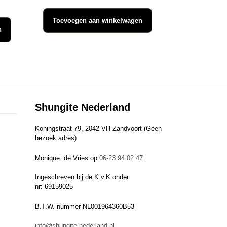
Toevoegen aan winkelwagen
n
Shungite Nederland
Koningstraat 79, 2042 VH Zandvoort (Geen
bezoek adres)
Monique de Vries op
06-23 94 02 47
.
Ingeschreven bij de K.v.K onder
nr: 69159025
B.T.W. nummer NL001964360B53
info@shungite-nederland.nl