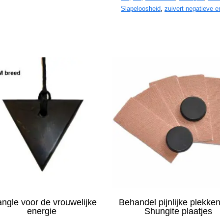
Slapeloosheid
,
zuivert negatieve e
angle voor de vrouwelijke
Behandel pijnlijke plekke
energie
Shungite plaatjes