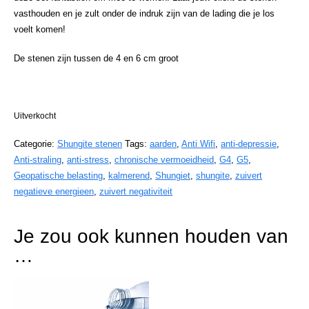
vasthouden en je zult onder de indruk zijn van de lading die je los
voelt komen!
De stenen zijn tussen de 4 en 6 cm groot
Uitverkocht
Categorie:
Shungite stenen
Tags:
aarden
,
Anti Wifi
,
anti-depressie
,
Anti-straling
,
anti-stress
,
chronische vermoeidheid
,
G4
,
G5
,
Geopatische belasting
,
kalmerend
,
Shungiet
,
shungite
,
zuivert
negatieve energieen
,
zuivert negativiteit
Je zou ook kunnen houden van
…