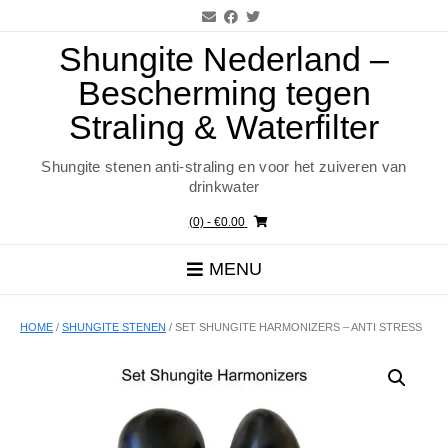
Ga
naar
de
Shungite Nederland –
inhoud
Bescherming tegen
Straling & Waterfilter
Shungite stenen anti-straling en voor het zuiveren van
drinkwater
(0)
- €0.00
MENU
HOME
/
SHUNGITE STENEN
/ SET SHUNGITE HARMONIZERS – ANTI STRESS