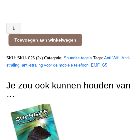
Anti
Straling
Toevoegen aan winkelwagen
set
voor
de
SKU:
SKU- 026 (2x)
Categorie:
Shungite tegels
Tags:
Anti Wifi
,
Anti-
Laptop
straling
,
anti-straling voor de mobiele telefoon
,
EMF
,
G5
aantal
Je zou ook kunnen houden van
…