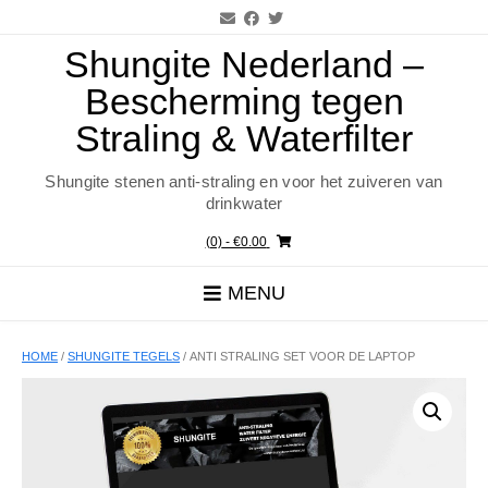
Ga
naar
de
Shungite Nederland –
inhoud
Bescherming tegen
Straling & Waterfilter
Shungite stenen anti-straling en voor het zuiveren van
drinkwater
(0)
- €0.00
MENU
HOME
/
SHUNGITE TEGELS
/ ANTI STRALING SET VOOR DE LAPTOP