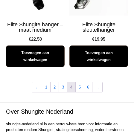
Elite Shungite hanger –
Elite Shungite
maat medium
sleutelhanger
€
22.50
€
19.95
Toevoegen aan
Toevoegen aan
winkelwagen
winkelwagen
←
1
2
3
4
5
6
→
Over Shungite Nederland
shungite-nederland.nl is een betrouwbare bron voor informatie en
producten rondom Shungiet, stralingsbescherming, waterfilterstenen