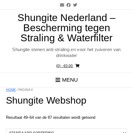
Ga
naar
de
Shungite Nederland –
inhoud
Bescherming tegen
Straling & Waterfilter
Shungite stenen anti-straling en voor het zuiveren van
drinkwater
(0)
- €0.00
MENU
HOME
/ PAGINA 4
Shungite Webshop
Resultaat 49–64 van de 87 resultaten wordt getoond