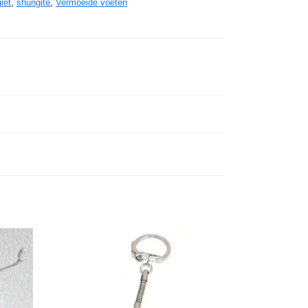
iet
,
shungite
,
Vermoeide voeten