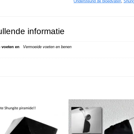
Ondersteund de bloedvaten
,
Shung
llende informatie
 voeten en
Vermoeide voeten en benen