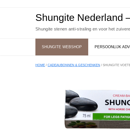
Ga
naar
de
Shungite Nederland –
inhoud
Shungite stenen anti-straling en voor het zuiver
SHUNGITE WEBSHOP
PERSOONLIJK ADV
HOME
/
CADEAUBONNEN & GESCHENKEN
/ SHUNGITE VOET