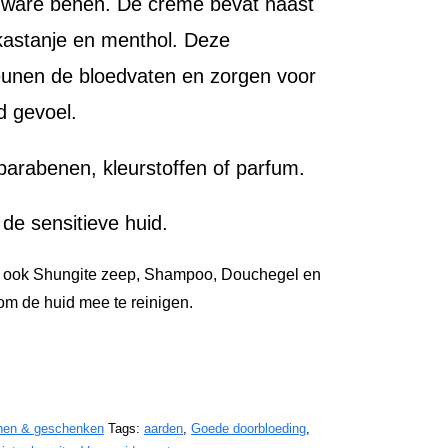
zware benen. De crème bevat naast
astanje en menthol. Deze
unen de bloedvaten en zorgen voor
d gevoel.
arabenen, kleurstoffen of parfum.
 de sensitieve huid.
p ook Shungite zeep, Shampoo, Douchegel en
 om de huid mee te reinigen.
nen & geschenken
Tags:
aarden
,
Goede doorbloeding
,