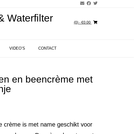
 Waterfilter
(0)
- €0.00
VIDEO’S
CONTACT
ten en beencrème met
nje
te crème is met name geschikt voor