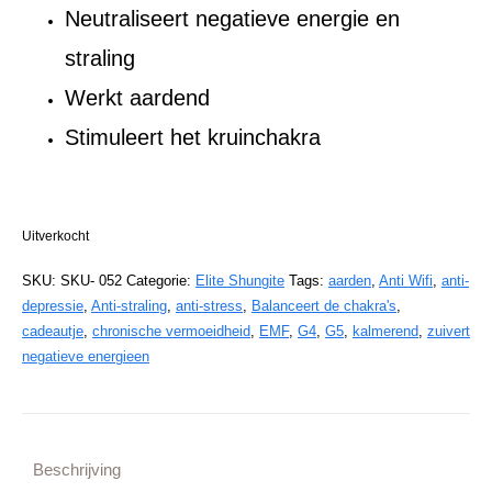
Neutraliseert negatieve energie en
straling
Werkt aardend
Stimuleert het kruinchakra
Uitverkocht
SKU:
SKU- 052
Categorie:
Elite Shungite
Tags:
aarden
,
Anti Wifi
,
anti-
depressie
,
Anti-straling
,
anti-stress
,
Balanceert de chakra's
,
cadeautje
,
chronische vermoeidheid
,
EMF
,
G4
,
G5
,
kalmerend
,
zuivert
negatieve energieen
Beschrijving