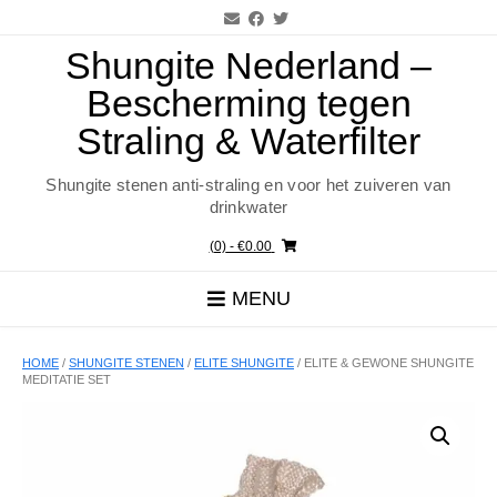
Ga
naar
de
Shungite Nederland –
inhoud
Bescherming tegen
Straling & Waterfilter
Shungite stenen anti-straling en voor het zuiveren van
drinkwater
(0)
- €0.00
MENU
HOME
/
SHUNGITE STENEN
/
ELITE SHUNGITE
/ ELITE & GEWONE SHUNGITE
MEDITATIE SET