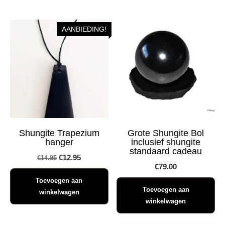
AANBIEDING!
Shungite Trapezium
Grote Shungite Bol
hanger
inclusief shungite
standaard cadeau
Oorspronkelijke
Huidige
€
12.95
€
14.95
€
79.00
prijs
prijs
Toevoegen aan
was:
is:
Toevoegen aan
winkelwagen
€14.95.
€12.95.
winkelwagen