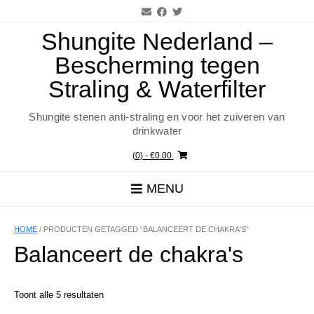
Ga
naar
de
Shungite Nederland –
inhoud
Bescherming tegen
Straling & Waterfilter
Shungite stenen anti-straling en voor het zuiveren van
drinkwater
(0)
- €0.00
MENU
HOME
/ PRODUCTEN GETAGGED “BALANCEERT DE CHAKRA'S”
Balanceert de chakra's
Toont alle 5 resultaten