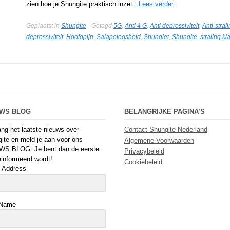
zien hoe je Shungite praktisch inzet
...Lees verder
Geplaatst in
Shungite
Getagd
5G
,
Anti 4 G
,
Anti depressiviteit
,
Anti-stral
depressiviteit
,
Hoofdpijn
,
Salapeloosheid
,
Shungiet
,
Shungite
,
straling kl
UWS BLOG
BELANGRIJKE PAGINA’S
ng het laatste nieuws over
Contact Shungite Nederland
ite en meld je aan voor ons
Algemene Voorwaarden
WS BLOG. Je bent dan de eerste
Privacybeleid
einformeerd wordt!
Cookiebeleid
 Address
 Name