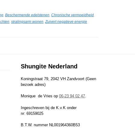
ing
,
Beschermende edelstenen
,
Chronische vermoeidheid
,
achten
,
stralingsarm wonen
,
Zuivert negatieve energie
Shungite Nederland
Koningstraat 79, 2042 VH Zandvoort (Geen
bezoek adres)
Monique de Vries op
06-23 94 02 47
.
Ingeschreven bij de K.v.K onder
nr: 69159025
B.T.W. nummer NL001964360B53