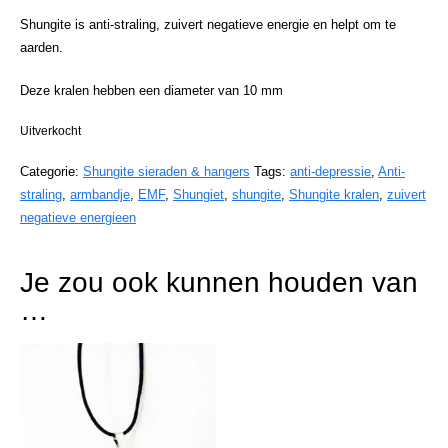
Shungite is anti-straling, zuivert negatieve energie en helpt om te
aarden.
Deze kralen hebben een diameter van 10 mm
Uitverkocht
Categorie:
Shungite sieraden & hangers
Tags:
anti-depressie
,
Anti-
straling
,
armbandje
,
EMF
,
Shungiet
,
shungite
,
Shungite kralen
,
zuivert
negatieve energieen
Je zou ook kunnen houden van
…