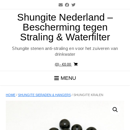
Ga
naar
de
Shungite Nederland –
inhoud
Bescherming tegen
Straling & Waterfilter
Shungite stenen anti-straling en voor het zuiveren van
drinkwater
(0)
- €0.00
MENU
HOME
/
SHUNGITE SIERADEN & HANGERS
/ SHUNGITE KRALEN