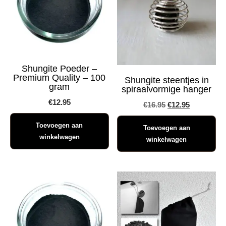
Shungite Poeder –
Premium Quality – 100
Shungite steentjes in
gram
spiraalvormige hanger
€
12.95
Oorspronkelijke
Huidige
€
16.95
€
12.95
prijs
prijs
Toevoegen aan
Toevoegen aan
was:
is:
winkelwagen
winkelwagen
€16.95.
€12.95.