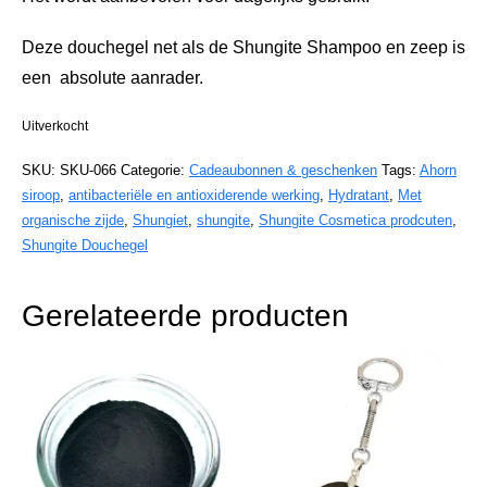
Deze douchegel net als de Shungite Shampoo en zeep is
een absolute aanrader.
Uitverkocht
SKU:
SKU-066
Categorie:
Cadeaubonnen & geschenken
Tags:
Ahorn
siroop
,
antibacteriële en antioxiderende werking
,
Hydratant
,
Met
organische zijde
,
Shungiet
,
shungite
,
Shungite Cosmetica prodcuten
,
Shungite Douchegel
Gerelateerde producten