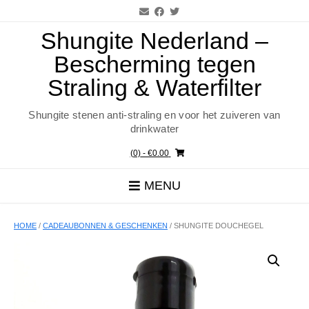
Ga
naar
de
Shungite Nederland –
inhoud
Bescherming tegen
Straling & Waterfilter
Shungite stenen anti-straling en voor het zuiveren van
drinkwater
(0)
- €0.00
MENU
HOME
/
CADEAUBONNEN & GESCHENKEN
/ SHUNGITE DOUCHEGEL