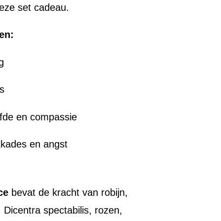
deze set cadeau.
en:
g
ns
efde en compassie
kkades en angst
ce
bevat de kracht van robijn,
Dicentra spectabilis, rozen,