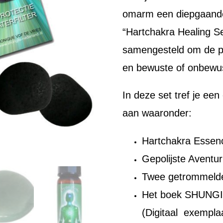
omarm een diepgaande
“Hartchakra Healing Se
samengesteld om de po
en bewuste of onbewust
In deze set tref je ee
aan waaronder:
Hartchakra Essen
Gepolijste Aventur
Twee getrommelde
Het boek SHUNGIT
(Digitaal exemplaa