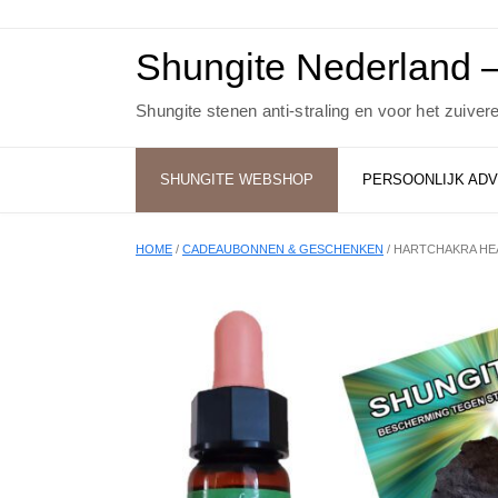
Ga
naar
de
Shungite Nederland –
inhoud
Shungite stenen anti-straling en voor het zuiver
SHUNGITE WEBSHOP
PERSOONLIJK ADV
HOME
/
CADEAUBONNEN & GESCHENKEN
/ HARTCHAKRA HE