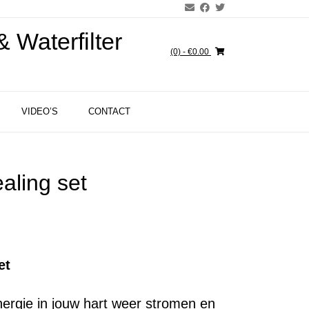
 Waterfilter
(0)
- €0.00
VIDEO’S
CONTACT
aling set
et
energie in jouw hart weer stromen en