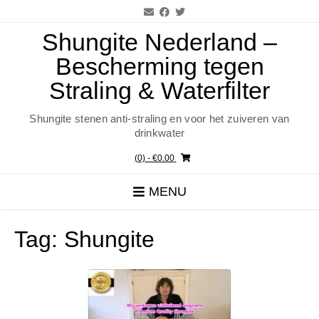
Ga
naar
de
Shungite Nederland –
inhoud
Bescherming tegen
Straling & Waterfilter
Shungite stenen anti-straling en voor het zuiveren van
drinkwater
(0)
- €0.00
MENU
Tag:
Shungite