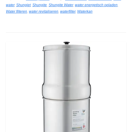
water
,
Shungiet
,
Shungite
,
Shungite Water
,
water energetisch opladen
,
Water filteren
,
water revitaliseren
,
waterfilter
,
Waterkan