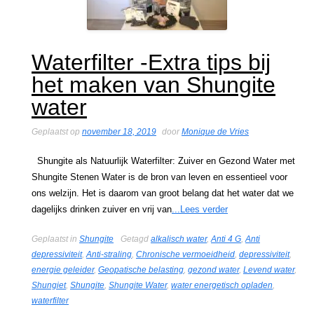
Waterfilter -Extra tips bij
het maken van Shungite
water
Geplaatst op
november 18, 2019
door
Monique de Vries
Shungite als Natuurlijk Waterfilter: Zuiver en Gezond Water met
Shungite Stenen Water is de bron van leven en essentieel voor
ons welzijn. Het is daarom van groot belang dat het water dat we
dagelijks drinken zuiver en vrij van
...Lees verder
Geplaatst in
Shungite
Getagd
alkalisch water
,
Anti 4 G
,
Anti
depressiviteit
,
Anti-straling
,
Chronische vermoeidheid
,
depressiviteit
,
energie geleider
,
Geopatische belasting
,
gezond water
,
Levend water
,
Shungiet
,
Shungite
,
Shungite Water
,
water energetisch opladen
,
waterfilter