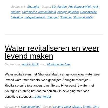
Geplaatst in
Shungite
Getagd
5G
,
Aarden
,
Anti depressiviteit
,
Anti-
straling
,
Chronische vermoeidheid
,
energie geleider
,
Geopatische
belasting
,
Salapeloosheid
,
Shungiet
,
Shungite
,
Shungite Water
Water revitaliseren en weer
levend maken
Geplaatst op
april 7, 2019
door
Monique de Vries
Water revitaliseren met Shungite Maak van gewoon kraanwater weer
levend water met slechts twee gepolijste Shungite steentjes.
Revitaliseren is iets anders dan filteren. Filter eerst je water met
Shungite en breng het daarna opnieuw in beweging met twee
gepolijste steentjes
...Lees verder
Geplaatst in
Uncategorized
Getagd
Levend water
,
Masaru Emoto
,
Ohm