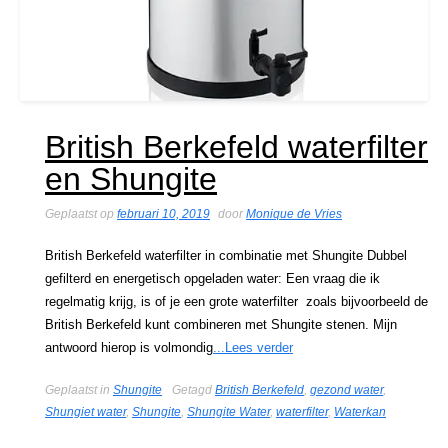
British Berkefeld waterfilter
en Shungite
Geplaatst op
februari 10, 2019
door
Monique de Vries
British Berkefeld waterfilter in combinatie met Shungite Dubbel
gefilterd en energetisch opgeladen water: Een vraag die ik
regelmatig krijg, is of je een grote waterfilter zoals bijvoorbeeld de
British Berkefeld kunt combineren met Shungite stenen. Mijn
antwoord hierop is volmondig
...Lees verder
Geplaatst in
Shungite
Getagd
British Berkefeld
,
gezond water
,
Shungiet water
,
Shungite
,
Shungite Water
,
waterfilter
,
Waterkan