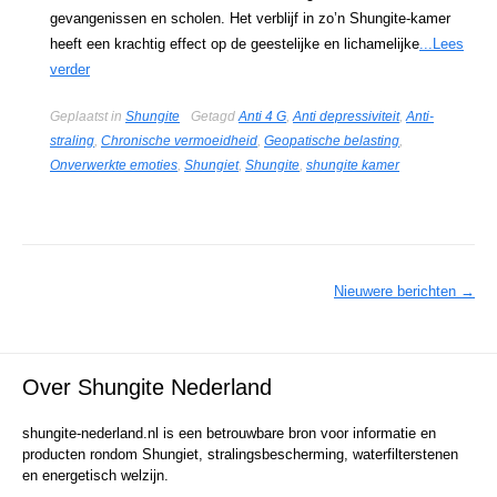
gevangenissen en scholen. Het verblijf in zo’n Shungite-kamer
heeft een krachtig effect op de geestelijke en lichamelijke
...Lees
verder
Geplaatst in
Shungite
Getagd
Anti 4 G
,
Anti depressiviteit
,
Anti-
straling
,
Chronische vermoeidheid
,
Geopatische belasting
,
Onverwerkte emoties
,
Shungiet
,
Shungite
,
shungite kamer
Berichtennavigatie
Nieuwere berichten
→
Over Shungite Nederland
shungite-nederland.nl is een betrouwbare bron voor informatie en
producten rondom Shungiet, stralingsbescherming, waterfilterstenen
en energetisch welzijn.