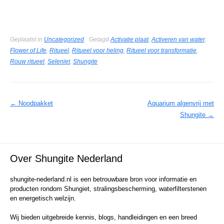
Geplaatst in
Uncategorized
Getagd
Activatie plaat
,
Activeren van water
,
Flower of Life
,
Ritueel
,
Ritueel voor heling
,
Ritueel voor transformatie
,
Rouw ritueel
,
Seleniet
,
Shungite
Berichtnavigatie
←
Noodpakket
Aquarium algenvrij met
Shungite
→
Over Shungite Nederland
shungite-nederland.nl is een betrouwbare bron voor informatie en
producten rondom Shungiet, stralingsbescherming, waterfilterstenen
en energetisch welzijn.
Wij bieden uitgebreide kennis, blogs, handleidingen en een breed