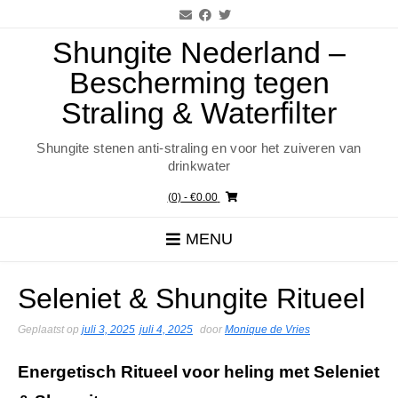
Ga
naar
de
Shungite Nederland –
inhoud
Bescherming tegen
Straling & Waterfilter
Shungite stenen anti-straling en voor het zuiveren van
drinkwater
(0)
- €0.00
MENU
Seleniet & Shungite Ritueel
Geplaatst op
juli 3, 2025
juli 4, 2025
door
Monique de Vries
Energetisch Ritueel voor heling met Seleniet