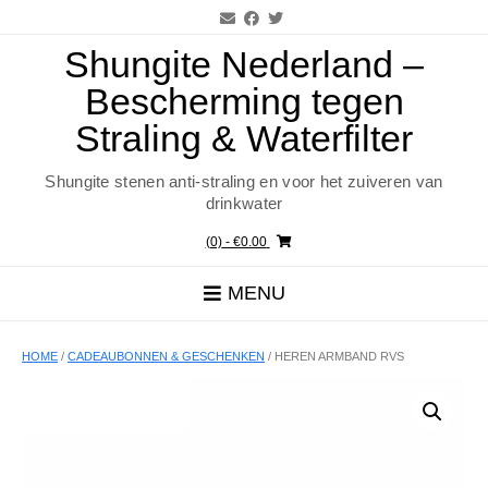
Ga
naar
de
Shungite Nederland –
inhoud
Bescherming tegen
Straling & Waterfilter
Shungite stenen anti-straling en voor het zuiveren van
drinkwater
(0)
- €0.00
MENU
HOME
/
CADEAUBONNEN & GESCHENKEN
/ HEREN ARMBAND RVS