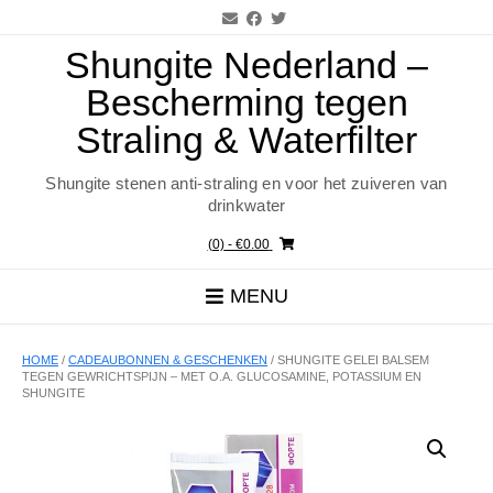
Ga
naar
de
Shungite Nederland –
inhoud
Bescherming tegen
Straling & Waterfilter
Shungite stenen anti-straling en voor het zuiveren van
drinkwater
(0)
- €0.00
MENU
HOME
/
CADEAUBONNEN & GESCHENKEN
/ SHUNGITE GELEI BALSEM
TEGEN GEWRICHTSPIJN – MET O.A. GLUCOSAMINE, POTASSIUM EN
SHUNGITE