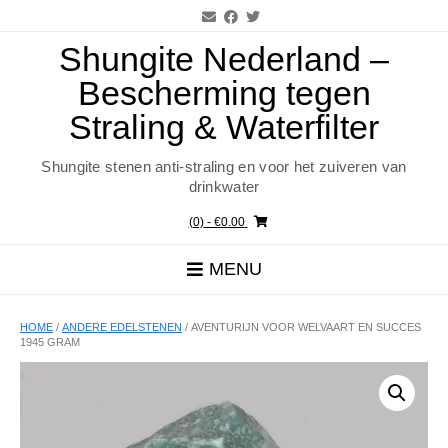
Ga
naar
de
Shungite Nederland –
inhoud
Bescherming tegen
Straling & Waterfilter
Shungite stenen anti-straling en voor het zuiveren van
drinkwater
(0)
- €0.00
MENU
HOME
/
ANDERE EDELSTENEN
/ AVENTURIJN VOOR WELVAART EN SUCCES
1945 GRAM