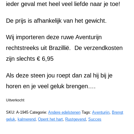
ieder geval met heel veel liefde naar je toe!
De prijs is afhankelijk van het gewicht.
Wij importeren deze ruwe Aventurijn
rechtstreeks uit Brazillië. De verzendkosten
zijn slechts € 6,95
Als deze steen jou roept dan zal hij bij je
horen en je veel geluk brengen….
Uitverkocht
SKU:
A-1945
Categorie:
Andere edelstenen
Tags:
Aventurijn
,
Brengt
geluk
,
kalmerend
,
Opent het hart
,
Rustgevend
,
Succes