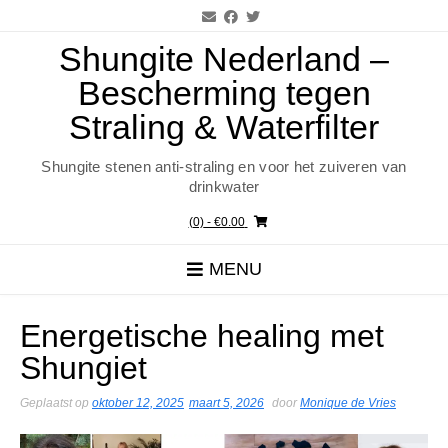
Ga
naar
de
Shungite Nederland –
inhoud
Bescherming tegen
Straling & Waterfilter
Shungite stenen anti-straling en voor het zuiveren van
drinkwater
(0)
- €0.00
MENU
Energetische healing met
Shungiet
Geplaatst op
oktober 12, 2025
maart 5, 2026
door
Monique de Vries