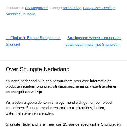
Geplaatst in
Uncategorized
Getagd
Anti Straling
,
Energetisch Healing
,
Shungiet
,
Shungite
Berichtnavigatie
←
Chakra in Balans Brengen met
Stralingsarm wonen – creëer een
Shungiet
stralingsarm huis met Shungiet
→
Over Shungite Nederland
shungite-nederland.nl is een betrouwbare bron voor informatie en
producten rondom Shungiet, stralingsbescherming, waterfilterstenen
en energetisch welzijn.
Wij bieden uitgebreide kennis, blogs, handleidingen en een breed
assortiment Shungiet-producten zoals o.a. piramides, bollen,
waterfilterstenen en sieraden.
Shungite Nederland is al meer dan 15 jaar dé specialist in Shungiet en