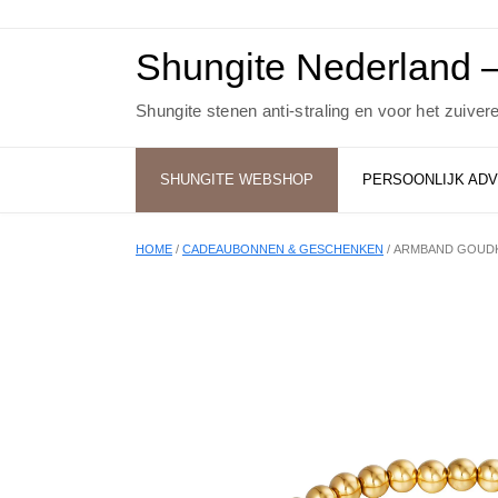
Ga
naar
de
Shungite Nederland –
inhoud
Shungite stenen anti-straling en voor het zuiver
SHUNGITE WEBSHOP
PERSOONLIJK ADV
HOME
/
CADEAUBONNEN & GESCHENKEN
/ ARMBAND GOUDK