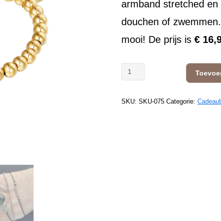
armband stretched en p
douchen of zwemmen. D
mooi! De prijs is
€ 16,
Armband
Toevoe
goudkleurig
(RVS)
SKU:
SKU-075
Categorie:
Cadeau
aantal