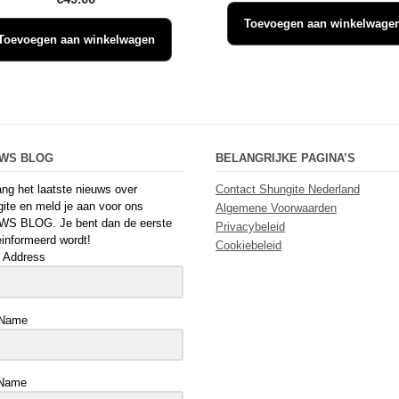
Toevoegen aan winkelwage
Toevoegen aan winkelwagen
UWS BLOG
BELANGRIJKE PAGINA’S
ng het laatste nieuws over
Contact Shungite Nederland
ite en meld je aan voor ons
Algemene Voorwaarden
WS BLOG. Je bent dan de eerste
Privacybeleid
einformeerd wordt!
Cookiebeleid
 Address
 Name
 Name