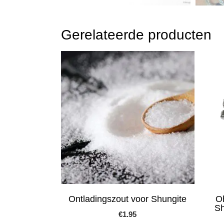
Gerelateerde producten
Ontladingszout voor Shungite
O
Sh
€
1.95