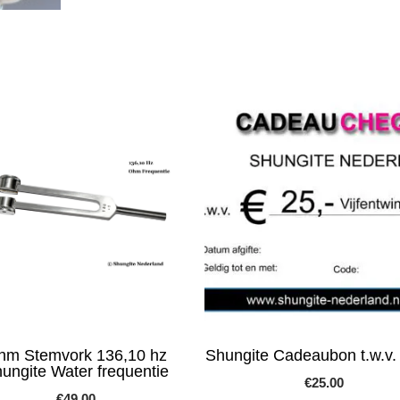
hm Stemvork 136,10 hz
Shungite Cadeaubon t.w.v. 
ungite Water frequentie
€
25.00
€
49.00