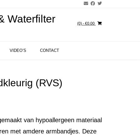
 Waterfilter
(0)
- €0.00
VIDEO’S
CONTACT
kleurig (RVS)
emaakt van hypoallergeen materiaal
eren met amdere armbandjes. Deze